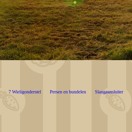
7 Wieligonderstel
Persen en bundelen
Slangaansluiter