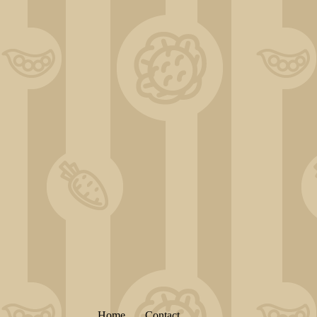
H
ome
C
ontact